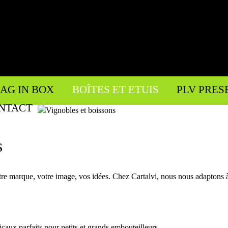
Jump to navigation
AG IN BOX
BOÎTES ET ETUIS
PLV PRES
NTACT
s
otre marque, votre image, vos idées. Chez Cartalvi, nous nous adaptons 
icaux parfaits pour petits et grands embouteilleurs.