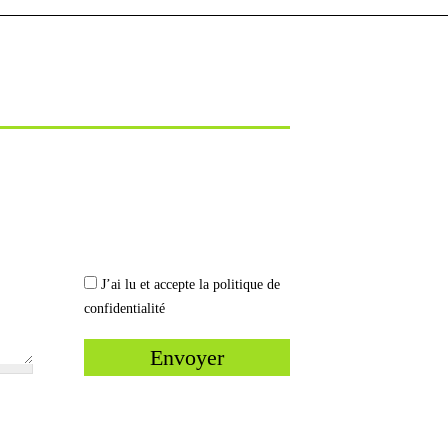
politique
J’ai lu et accepte la politique de
de
confidentialité
confidentialité
*